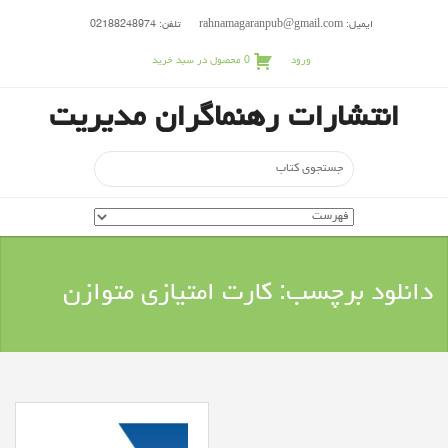
ایمیل: rahnamagaranpub@gmail.com
تلفن: 02188248974
ورود
0
محصول در سبد خرید
انتشارات رهنماگران مدیریت
جستجو
برای:
دانلود برچسب:
کارت امتيازي متوازن